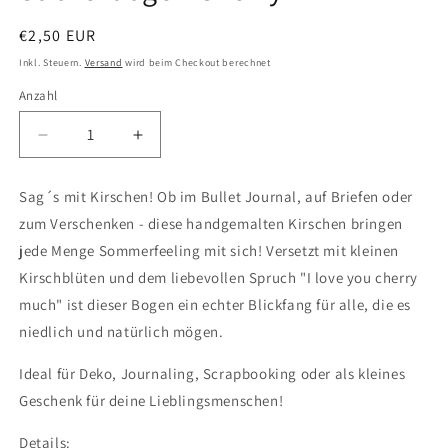
Normaler
€2,50 EUR
Preis
Inkl. Steuern.
Versand
wird beim Checkout berechnet
Anzahl
Verringere
Erhöhe
die
die
Menge
Menge
Sag´s mit Kirschen! Ob im Bullet Journal, auf Briefen oder
für
für
zum Verschenken - diese handgemalten Kirschen bringen
Stickerbogen
Stickerbogen
Cherry
Cherry
jede Menge Sommerfeeling mit sich! Versetzt mit kleinen
Kirschblüten und dem liebevollen Spruch "I love you cherry
much" ist dieser Bogen ein echter Blickfang für alle, die es
niedlich und natürlich mögen.
Ideal für Deko, Journaling, Scrapbooking oder als kleines
Geschenk für deine Lieblingsmenschen!
Details: