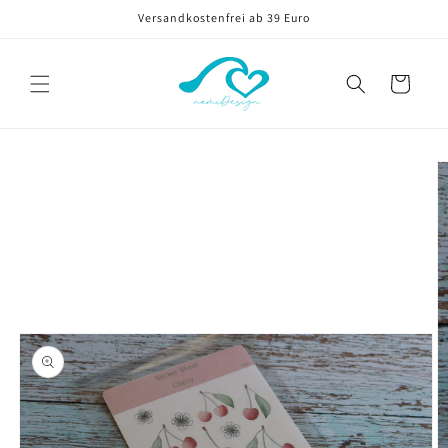
Direkt
Versandkostenfrei ab 39 Euro
zum
Inhalt
Warenkorb
oduktinformationen
ringen